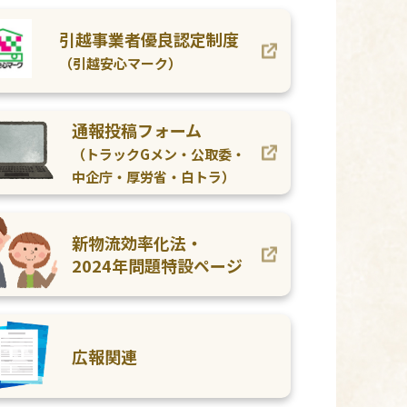
引越事業者
優良認定制度
（引越安心マーク）
通報投稿フォーム
（トラックGメン・
公取委・
中企庁・
厚労省・白トラ）
新物流効率化法・
2024年問題
特設ページ
広報関連