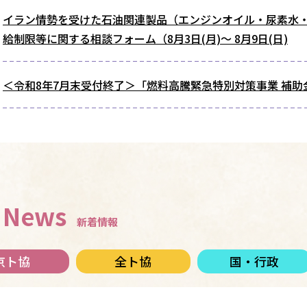
イラン情勢を受けた石油関連製品（エンジンオイル・尿素水
給制限等に関する相談フォーム（8月3日(月)～ 8月9日(日)
＜令和8年7月末受付終了＞「燃料高騰緊急特別対策事業 補
News
新着情報
京ト協
全ト協
国・行政