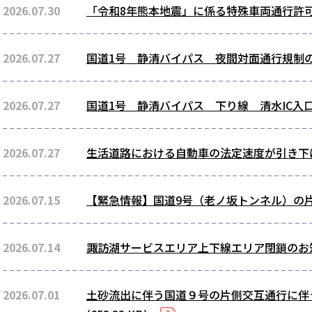
2026.07.30
「令和8年熊本地震」に係る特殊車両通行許
2026.07.27
国道1号 静清バイパス 夜間対面通行規制
2026.07.27
国道1号 静清バイパス 下り線 清水IC入
2026.07.27
生活道路における自動車の法定速度が引き下
2026.07.15
【緊急情報】国道9号（老ノ坂トンネル）の
2026.07.14
諏訪湖サービスエリア上下線エリア閉鎖のお知らせ 
2026.07.01
土砂流出に伴う国道９号の片側交互通行に伴