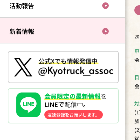
活動報告
新着情報
2
申
令
目
会
会員限定の最新情報
を
対
LINEで配信中。
(
友達登録をお願いします。
族
(
従