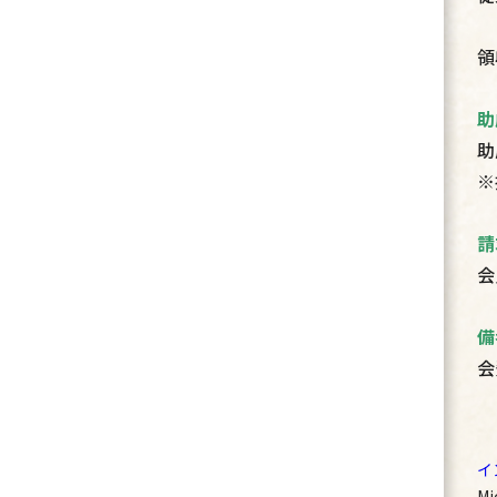
領
助
助
※
請
会
備
会
イ
Mi