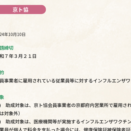
京ト協
024年10月10日
請締切
和７年３月２１日
的
員事業者に雇用されている従業員等に対するインフルエンザワ
象
1) 助成対象は、京ト協会員事業者の京都府内営業所で雇用さ
は対象外）
2) 助成対象は、医療機関等が実施するインフルエンザワクチ
業員が個人で料金を支払った場合には、健康保険証被保険者証