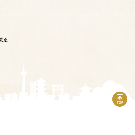
戻る
top