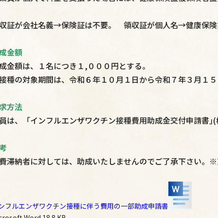
収証が会社名義→保険証は不要。 領収証が個人名→健康保険
成金額
成金額は、１名につき１,０００円とする。
接種の対象期間は、令和６年１０月１日から令和７年３月１５
求方法
員は、「インフルエンザワクチン接種費用助成金交付申請書｣(
考
費滞納者に対しては、助成いたしませんのでご了承下さい。※
ンフルエンザワクチン接種に伴う費用の一部助成申請書
crosoft Word
18.8 KB