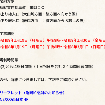
閉鎖対象
都縦貫自動車道 亀岡ＩＣ
1)上り線入口（大山崎方面：篠方面へ向かう際）
2)下り線出口（舞鶴方面 ：篠方面からお越しの際）
工事期間
1)令和8年1月19日（月曜日）午後8時～令和8年1月30日（金曜
2)令和8年1月19日（月曜日）午後8時～令和8年3月1日（日曜日
規制時間帯
1)(2)ともに終日閉鎖（土日祝日を含む２４時間連続閉鎖）
の他、詳細につきましては、下記をご確認ください。
リーフレット（亀岡IC閉鎖のお知らせ）
NEXCO西日本HP