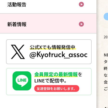
活動報告
新着情報
2
N
タ
終
会員限定の最新情報
を
な
LINEで配信中。
会
ご
友達登録をお願いします。