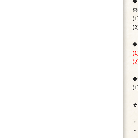
◆
京
(
(
◆
(
(
◆
(
そ
・
・