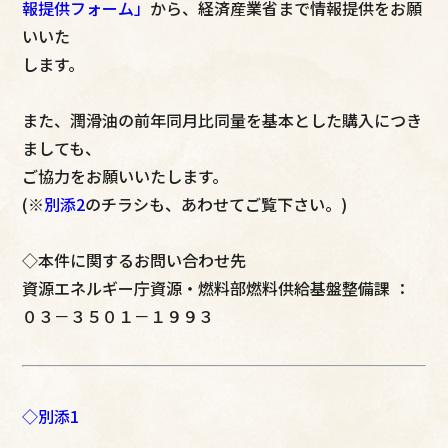
報提供フォーム」
から、経済産業省まで情報提供をお願
いいた
します。
また、潤滑油の前年同月比同量を基本とした購入につき
ましても、
ご協力をお願いいたします。
(※
別添2
のチラシも、あわせてご覧下さい。)
◇本件に関するお問い合わせ先
資源エネルギー庁資源・燃料部燃料供給基盤整備課 ：
０３－３５０１－１９９３
◇別添1