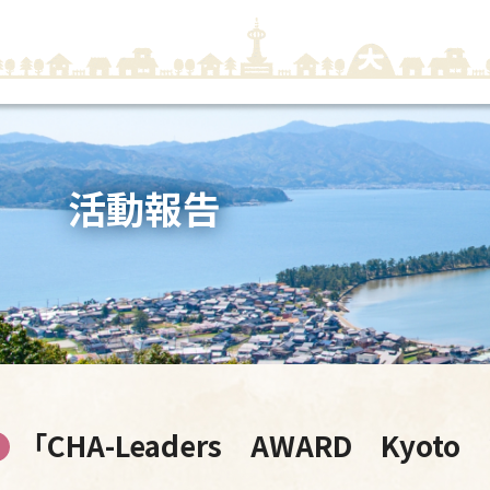
活動報告
「CHA-Leaders AWARD Kyot