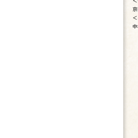
＜
京
＜
中