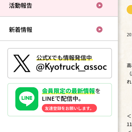
活動報告
新着情報
2
高
（
れ
会員限定の最新情報
を
LINEで配信中。
友達登録をお願いします。
＜
1