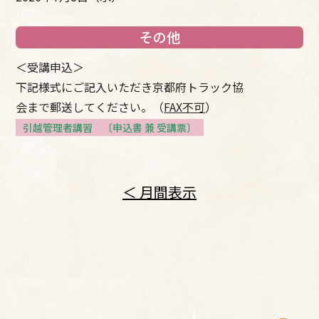
その他
＜受講申込＞
下記様式にご記入いただき京都府トラック協
会まで郵送してください。（
FAX不可
）
引越管理者講習 〔申込書 兼 受講票〕
＜ 月間表示