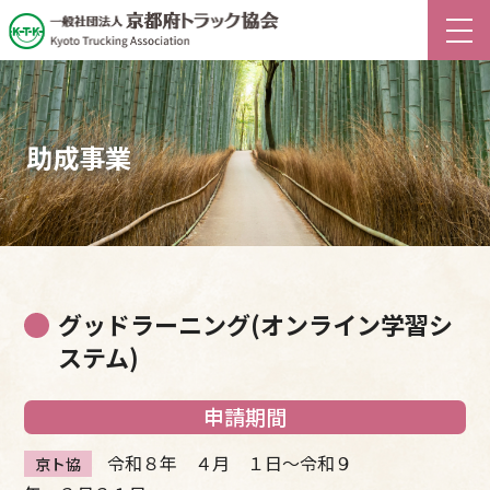
助成事業
グッドラーニング(オンライン学習シ
ステム)
申請期間
令和８年 ４月 １日～令和９
京ト協