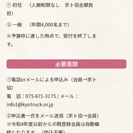
① 初任 （人数制限なし 京ト協全額負
担）
② 一般 （年間4,000名まで）
※予算枠に達した時点で、受付を終了しま
す。
必要書類
①電話orメールによる申込み（会員→京ト
協）
電 話：075-671-3175 / メール：
info1@kyotruck.or.jp
②申込書一式をメール送信（京ト協→会員）
※令和4年度以前からの既登録会員は自動継
続となります。（申込不要）