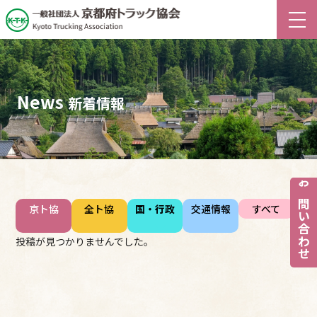
News
新着情報
お問い合わせ
京ト協
全ト協
国・行政
交通情報
すべて
投稿が見つかりませんでした。