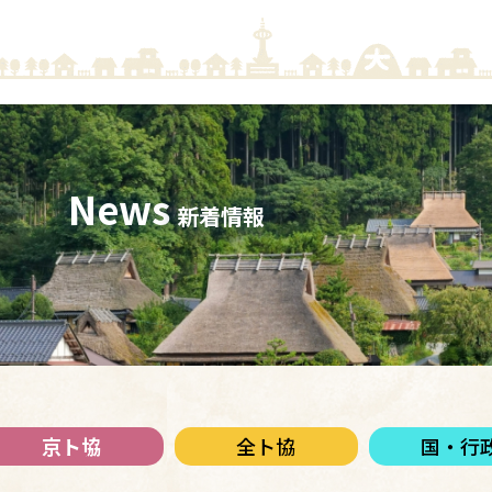
News
新着情報
京ト協
全ト協
国・行